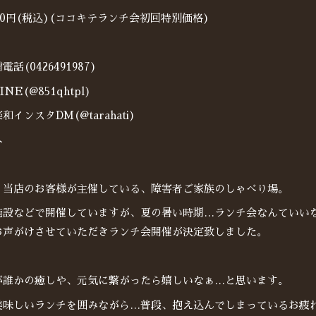
00円(税込)(ココキテランチ会初回特別価格)
(0426491987)
E(@851qhtpl)
ンスタDM(@tarahati)
へ
、当店のお客様が主催している、障害者ご家族のしゃべり場。
施設などで開催していますが、夏の暑い時期…ランチ会なんていい
お声がけさせていただきランチ会開催が決定致しました。
が誰かの癒しや、元気に繋がったら嬉しいなぁ…と思います。
美味しいランチを囲みながら…普段、抱え込んでしまっているお疲