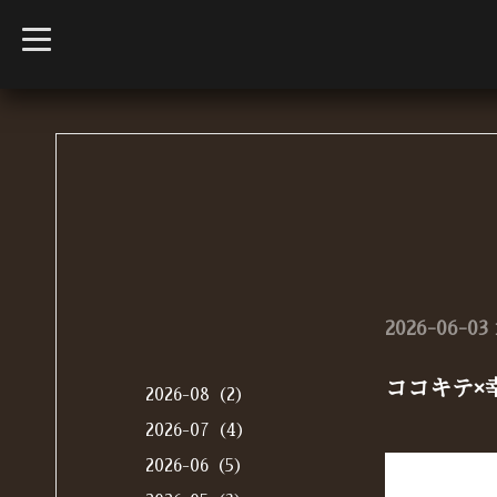
t
o
g
g
l
e
n
a
v
i
g
a
t
i
o
n
2026-06-03 
ココキテ×
2026-08（2）
2026-07（4）
2026-06（5）