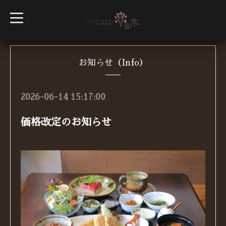
t
o
g
g
l
e
n
お知らせ（Info）
a
v
i
g
2026-06-14 15:17:00
a
t
i
価格改定のお知らせ
o
n