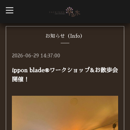
t
o
g
g
l
e
n
お知らせ（Info）
a
v
i
g
2026-06-29 14:37:00
a
t
i
ippon blade®︎ワークショップ&お散歩会
o
n
開催！