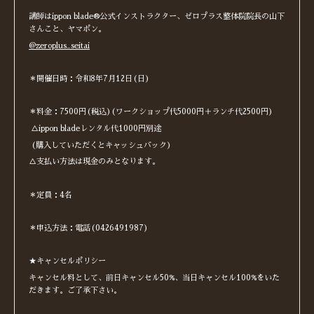
講師はippon blade®︎公式インストラクター、ゼロプラス整体院院長の山下
さんこと、ヤマポン。
@zeroplus_seitai
＊開催日時：令和8年7月12日(日)
＊料金：7500円(税込)(ワークショップ代5000円＋ランチ代2500円)
△ippon bladeレンタル代1000円別途
(購入していただくとキャッシュバック）
△支払い方法は現金のみとなります。
＊定員：4名
＊申込方法：電話(0426491987)
★キャンセルポリシー
キャンセル料として、前日キャンセル50%、当日キャンセル100%をいた
だきます。ご了承下さい。