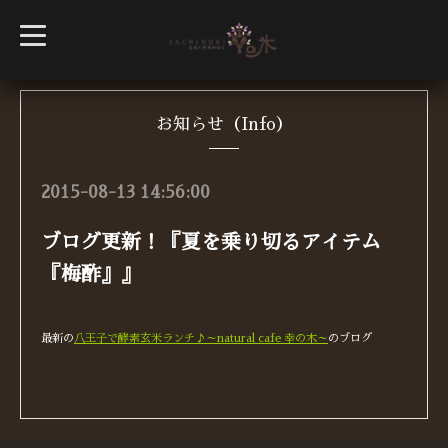
t
o
g
g
l
e
n
お知らせ（Info）
a
v
i
g
2015-08-13 14:56:00
a
t
i
ブログ更新！『夏を乗り切るアイテム
o
n
『梅酢』』
最新の
八王子で酵素玄米ランチ♪～natural cafe 幸の木～
のブログ