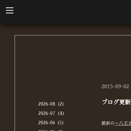
t
o
g
g
l
e
n
a
v
i
g
a
t
i
o
n
2015-09-02 
ブログ更新
2026-08（2）
2026-07（4）
2026-06（5）
最新の
～八王子