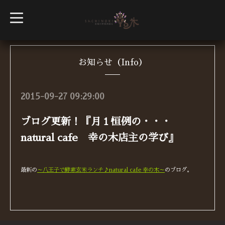
t
o
g
g
l
e
n
お知らせ（Info）
a
v
i
g
2015-09-27 09:29:00
a
t
i
ブログ更新！『月１恒例の・・・
o
n
natural cafe 幸の木店主の学び』
最新の
～八王子で酵素玄米ランチ♪natural cafe 幸の木～
のブログ。